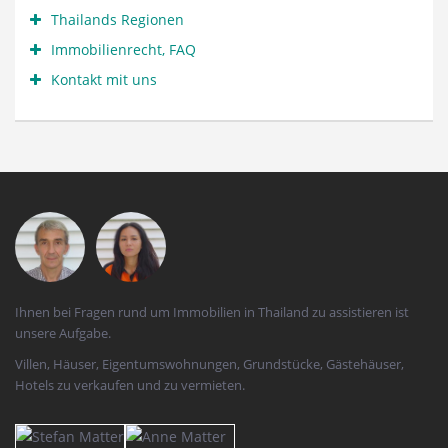
Thailands Regionen
Immobilienrecht, FAQ
Kontakt mit uns
Ihnen bei Fragen rund um Immobilien in Thailand zu assistieren ist
unsere Aufgabe.
Villen, Häuser, Eigentumswohnungen, Grundstücke, Gästehäuser,
Hotels zu verkaufen und zu vermieten.