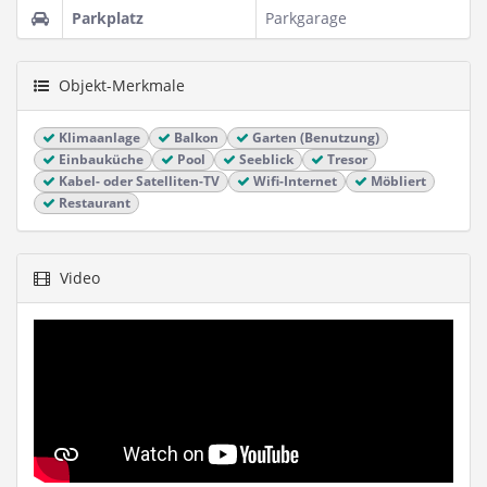
Parkplatz
Parkgarage
Objekt-Merkmale
Klimaanlage
Balkon
Garten (Benutzung)
Einbauküche
Pool
Seeblick
Tresor
Kabel- oder Satelliten-TV
Wifi-Internet
Möbliert
Restaurant
Video