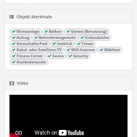
Objekt-Merkmale
Klimaanlage
Balkon
Garten (Benutzung)
Aufzug
Behindertengerecht
Einbauküche
Geinschafts-Pool
Seeblick
Tresor
Kabel- oder Satelliten-TV
Wifi-Internet
Möbliert
Fitness Center
Sauna
Security
Ausländerquote
Video