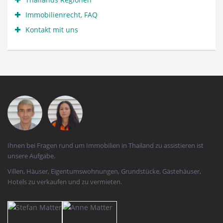
Immobilienrecht, FAQ
Kontakt mit uns
Ihnen bei Fragen rund um Immobilien in Thailand zu assistieren ist
unsere Aufgabe.
Villen, Häuser, Eigentumswohnungen, Grundstücke, Gästehäuser,
Hotels zu verkaufen und zu vermieten.