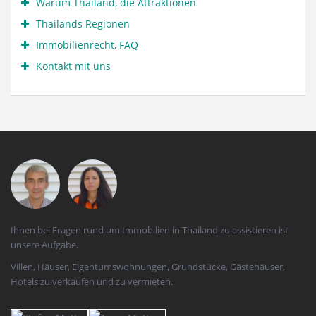
Warum Thailand, die Attraktionen
Thailands Regionen
Immobilienrecht, FAQ
Kontakt mit uns
Ihnen bei Fragen rund um Immobilien in Thailand zu assistieren ist
unsere Aufgabe.
Villen, Häuser, Eigentumswohnungen, Grundstücke, Gästehäuser,
Hotels zu verkaufen und zu vermieten.